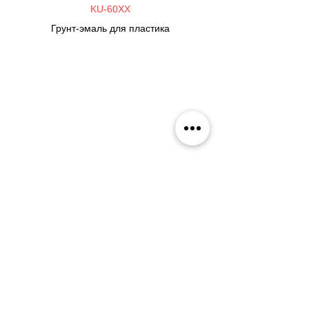
KU-60XX
Грунт-эмаль для пластика
KU-9001
Смывка старой краски