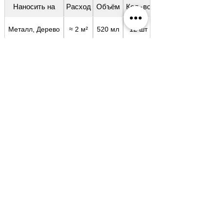
Наносить на
Расход
Объём
Кол-во
Металл, Дерево
≈ 2 м²
520 мл
12 шт
Применение
Во избежание попадания следов 
аэрозоля рекомендуется защищать 
поверхности, не подлежащие 
лакировке.
Для достижения наилучших 
результатов состав следует наносить 
при температуре окружающей среды 
не ниже +10°С.
Перед использованием баллон 
энергично встряхивать в течение 1–2-
х минут.
Лак следует наносить, избегая 
перелива, с расстояния 25–30 см в 
2–3 слоя с промежуточной сушкой 