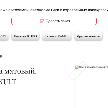
дажа автохимии, автокосметики и аэрозольных лакокрасо
Cделать заказ
ERRY
Каталог KUDO
Каталог РиМЕТ
Другие товары
р
а матовый. 
 KULT