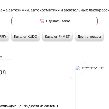
дажа автохимии, автокосметики и аэрозольных лакокрасо
Cделать заказ
ERRY
Каталог KUDO
Каталог РиМЕТ
Другие товары
и
ра
 охлаждающей жидкости из системы  