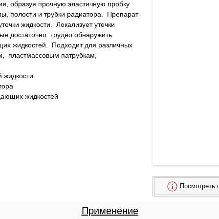
я, образуя прочную эластичную пробку  
лы, полости и трубки радиатора.  Препарат 
течки жидкости.  Локализует утечки 
ые достаточно  трудно обнаружить. 
их жидкостей.  Подходит для различных 
м,  пластмассовым патрубкам, 
й жидкости
тора
дающих жидкостей
Посмотреть 
Применение