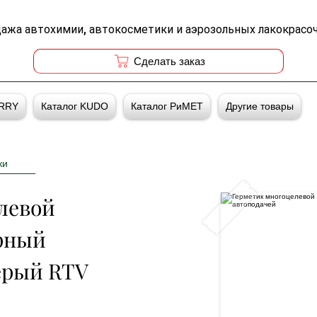
дажа автохимии, автокосметики и аэрозольных лакокрасо
Cделать заказ
ERRY
Каталог KUDO
Каталог РиМЕТ
Другие товары
ки
левой 
рный 
ерый RTV