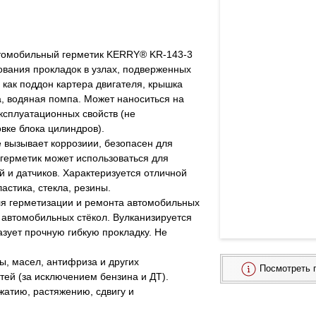
томобильный герметик KERRY® KR‑143‑3 
вания прокладок в узлах, подверженных 
 как поддон картера двигателя, крышка 
, водяная помпа. Может наноситься на 
ксплуатационных свойств (не 
вке блока цилиндров).
е вызывает коррозиии, безопасен для 
герметик может использоваться для 
 и датчиков. Характеризуется отличной 
астика, стекла, резины.
я герметизации и ремонта автомобильных 
 автомобильных стёкол. Вулканизируется 
зует прочную гибкую прокладку. Не 
, масел, антифриза и других 
Посмотреть 
тей (за исключением бензина и ДТ).
жатию, растяжению, сдвигу и 