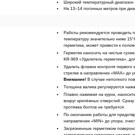
Широкий температурный диапазон э
На 13–14 погонных метров при диа
Работы рекомендуется проводить п
температуру значительно ниже 15°C
герметика, может привести к полом
Герметик наносить на чистые сухие
KR‑969 «Удалитель герметика», дл
Удалить флажок контроля первого в
Внимание!
 В случае неполного по
Толщина валика регулируется нажа
Плавно нажимая на курок, наносить
вокруг крепёжных отверстий. Сразу
протяжка болтов не требуется.
По окончанию работы для предотвр
направлении «MIN» до упора, очист
Загрязненные герметиком поверхнос
затвердевшего герметика удалить 