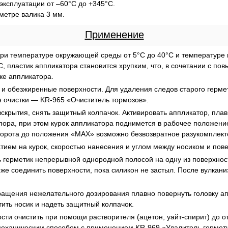
ксплуатации от –60°C до +345°C.
метре валика 3 мм.
Применение
ри температуре окружающей среды от 5°C до 40°C и температуре 
, пластик аппликатора становится хрупким, что, в сочетании с по
ке аппликатора.
 и обезжиренные поверхности. Для удаления следов старого герме
я очистки — KR‑965 «Очиститель тормозов».
скрытия, снять защитный колпачок. Активировать аппликатор, плавн
ворота до положения «MAX» возможно безвозвратное разукомплект
тием на курок, скоростью нанесения и углом между носиком и пов
 герметик непрерывной однородной полосой на одну из поверхност
 же соединить поверхности, пока силикон не застыл. После вулкан
ащения нежелательного дозирования плавно повернуть головку апп
ить носик и надеть защитный колпачок.
ти очистить при помощи растворителя (ацетон, уайт-​спирит) до о
механическим способом с применением KR‑969 «Удалитель гермет