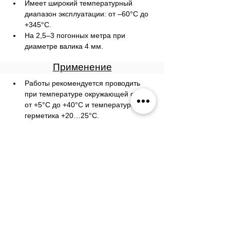
Имеет широкий температурный 
диапазон эксплуатации: от –60°С до 
+345°С.
На 2,5–3 погонных метра при 
диаметре валика 4 мм.
Применение
Работы рекомендуется проводить 
при температуре окружающей среды 
от +5°C до +40°C и температуре 
герметика +20…25°C.
Перед нанесением герметика 
поверхности очистить, обезжирить и 
просушить. Для удаления следов 
старого герметика рекомендуется 
использовать KR-969 «Удалитель 
прокладок и герметиков». Для 
обезжиривания и очистки — KR-965 
«Очиститель тормозов».
Используя прилагаемую насадку 
нанести герметик непрерывной 