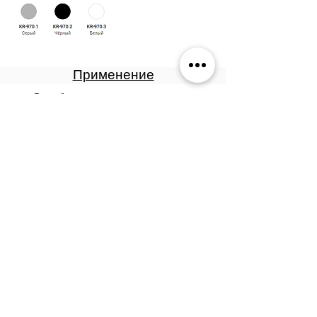
Применение
Во избежание попадания следов 
аэрозоля необходимо защищать 
поверхности, не подлежащие 
обработке.
Для достижения наилучших 
результатов продукт следует 
наносить при температуре 
окружающей среды не ниже +10°С.
Перед использованием баллон 
энергично встряхивать в течение 2-
3х минут.
Наносить с расстояния 25-30 см на 
сухую, очищенную от грязи, 
ржавчины и смазки поверхность в 2-3 
слоя с промежуточной сушкой 10-15 