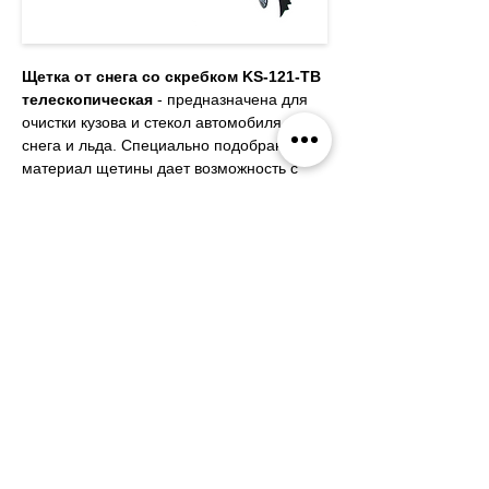
Щетка от снега со скребком KS-121-TB 
телескопическая
 - предназначена для 
очистки кузова и стекол автомобиля от 
снега и льда. Специально подобранный 
материал щетины дает возможность с 
легкостью убирать мокрый и тяжелый 
снег с поверхности автомобиля, не 
повреждая лакокрасочного покрытия 
автомобиля. Также щетка оснащена 
скребком для удаления льда и удобной 
телескопической ручкой, которая 
позволяет убрать снег и наледь в 
труднодоступных местах.
Характеристики:
Длина: 86-120 см.
Скребок: есть.
Цвет: серебристый + синий. 