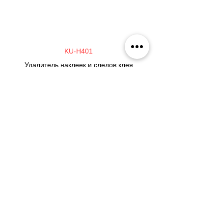
KU-H401
Удалитель наклеек и следов клея
KU-H403
Газ универсальный для портативных